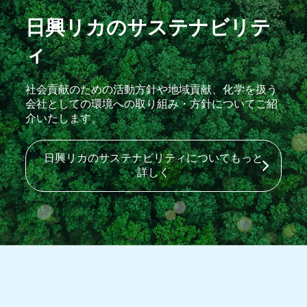
日興リカのサステナビリテ
ィ
社会貢献のための活動方針や地域貢献、
化学を扱う
会社としての環境への取り組み・方針についてご紹
介いたします。
日興リカの
サステナビリティに
ついて
もっと
詳しく