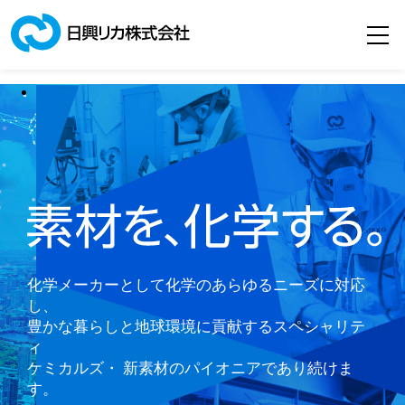
サンホワイト
お問い合わせ
事業・製品
日興リカの技術
化学メーカーとして化学のあらゆるニーズに対応
し、
サステナビリティ
豊かな暮らしと地球環境に貢献するスペシャリテ
ィ
ケミカルズ・
新素材のパイオニアであり続けま
ニュース
す。