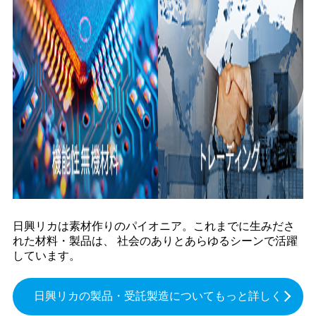
日興リカは素材作りのパイオニア。これまでに生みださ
れた材料・製品は、 社会のありとあらゆるシーンで活躍
しています。
日興リカの
製品・
受託製造に
ついて
もっと
詳しく