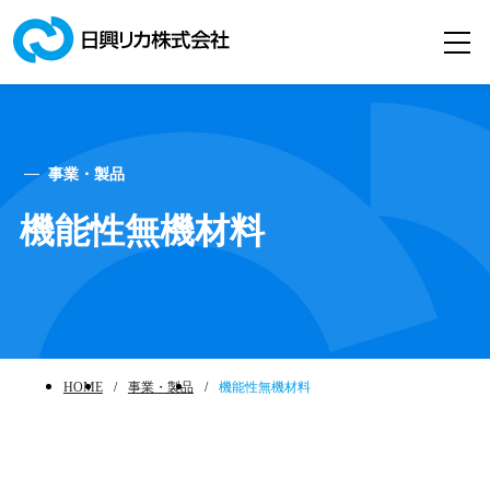
サンホワイト
お問い合わせ
事業・製品
事業・製品
機能性無機材料
日興リカの技術
サステナビリティ
/
事業・製品
/
機能性無機材料
HOME
ニュース